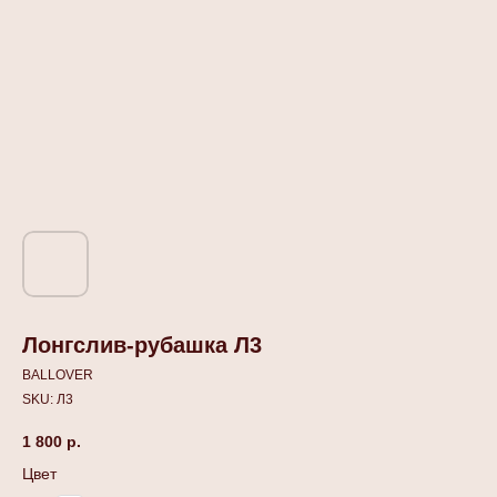
Лонгслив-рубашка Л3
BALLOVER
SKU:
Л3
1 800
р.
Цвет