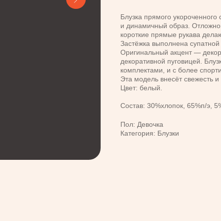
Блузка прямого укороченного
и динамичный образ. Отложной
короткие прямые рукава дела
Застёжка выполнена супатной 
Оригинальный акцент — декор
декоративной пуговицей. Блу
комплектами, и с более спор
Эта модель внесёт свежесть и
Цвет: белый.
Состав: 30%хлопок, 65%п/э, 
Пол: Девочка
Категория: Блузки