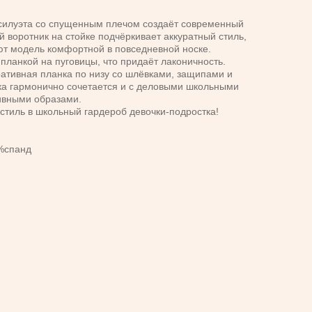
 силуэта со спущенным плечом создаёт современный
 воротник на стойке подчёркивает аккуратный стиль,
ют модель комфортной в повседневной носке.
планкой на пуговицы, что придаёт лаконичность.
ативная планка по низу со шлёвками, защипами и
зка гармонично сочетается и с деловыми школьными
тивными образами.
 стиль в школьный гардероб девочки-подростка!
5%спанд