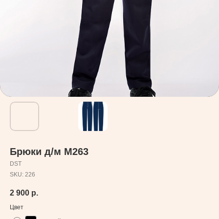
Брюки д/м М263
DST
SKU:
226
2 900
р.
Цвет