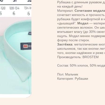
Рубашка с длинным рукавом дл
на каждый день!
Материал:
Сочетание модала
сочетает мягкость и прочност
рубашка будет комфортной в н
«дышащей".
Модал
— материа
синтетических волокон. Он ше
впитывает влагу (до 30% своег
ощупь. Модал менее подверже
форму после стирок.
Застёжка
: металлические кно
школьников, так как кнопки ле
того, кнопки надёжнее и реже
Производитель: BROSTEM
Состав: 50% хлопок, 50% мод
Пол: Мальчик
Категория: Рубашки