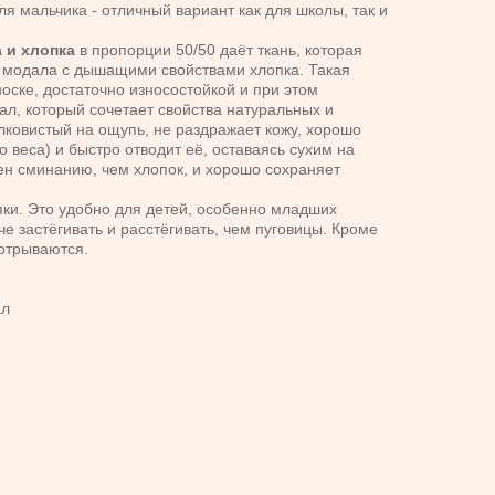
я мальчика - отличный вариант как для школы, так и
 и хлопка
в пропорции 50/50 даёт ткань, которая
ь модала с дышащими свойствами хлопка. Такая
оске, достаточно износостойкой и при этом
л, который сочетает свойства натуральных и
лковистый на ощупь, не раздражает кожу, хорошо
о веса) и быстро отводит её, оставаясь сухим на
н сминанию, чем хлопок, и хорошо сохраняет
пки. Это удобно для детей, особенно младших
гче застёгивать и расстёгивать, чем пуговицы. Кроме
 отрываются.
ал