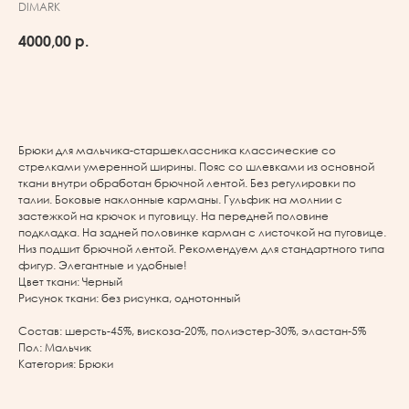
DIMARK
4000,00
р.
В корзину
Брюки для мальчика-старшеклассника классические со
стрелками умеренной ширины. Пояс со шлевками из основной
ткани внутри обработан брючной лентой. Без регулировки по
талии. Боковые наклонные карманы. Гульфик на молнии с
застежкой на крючок и пуговицу. На передней половине
подкладка. На задней половинке карман с листочкой на пуговице.
Низ подшит брючной лентой. Рекомендуем для стандартного типа
фигур. Элегантные и удобные!
Цвет ткани: Черный
Рисунок ткани: без рисунка, однотонный
Состав: шерсть-45%, вискоза-20%, полиэстер-30%, эластан-5%
Пол: Мальчик
Категория: Брюки