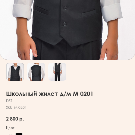
Школьный жилет д/м М 0201
DST
SKU:
М 0201
2 800
р.
Цвет