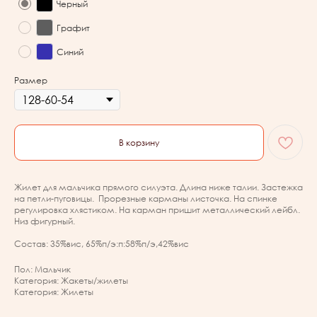
Черный
Графит
Синий
Размер
В корзину
Жилет для мальчика прямого силуэта. Длина ниже талии. Застежка
на петли-пуговицы. Прорезные карманы листочка. На спинке
регулировка хлястиком. На карман пришит металлический лейбл.
Низ фигурный.
Состав: 35%вис, 65%п/э:п:58%п/э,42%вис
Пол: Мальчик
Категория: Жакеты/жилеты
Категория: Жилеты