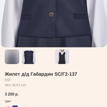
Жилет д/д Габардин SC/Г2-137
DST
SKU:
SC/Г2-137
3 200
р.
Цвет