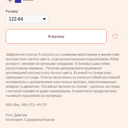
Размер
В корзину
Эффектное платье А-силуэта со съемными воротником и манжетами
контрастного белого цвета, отдельным пышным подъюбником. Юбка
колокол с мягкими встречными складками. В боковых швах юбки
расположены карманы.. Полочка декорирована кружевной
аппликацией контрастного белого цвета. Втачной по бокам пояс
завязывается сзади. Платье выполнено из износостойкой костюмной
поливискозы с добавлением эластичных волокон, обеспечивающих
комфорт в движении. Потайная молния на спинке - удобная застежка,
с которой справится даже первоклашка. В комплекте предусмотрен
съемный подъюбник на пуговицах.
48% Вис, 48% ПЭ, 4% ПУ
Пол: Девочка
Категория: Сарафаны/платья