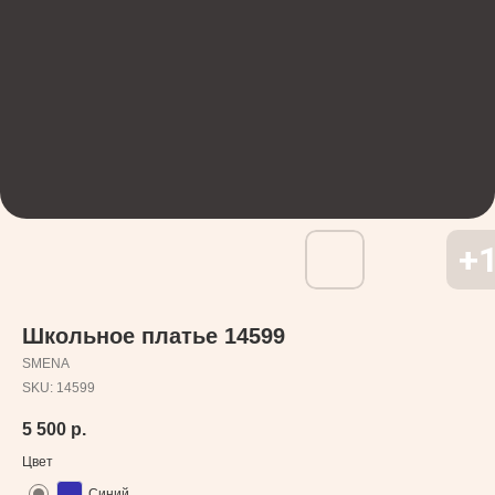
Школьное платье 14599
SMENA
SKU:
14599
5 500
р.
Цвет
Синий