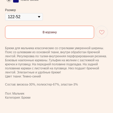
Размер
В корзину
Брюки для мальчика классические со стрелками умеренной ширины.
Пояс со шлевками из основной ткани, внутри обработан брючной
лентой. Регулировка по талии-внутренняя перфорированная резинка.
Боковые наклонные карманы. Гульфик на молнии с застежкой на
крючок и пуговицу. На передней половине подкладка. На задней
половинке карман с листочкой на пуговице. Низ подшит брючной
лентой. Элегантные и удобные брюки!
Цвет ткани: Темно-синий
Состав: вискоза-30%, полиэстер-67%, эластан-3%
Пол: Мальчик
Категория: Брюки