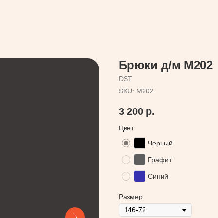
Брюки д/м М202
DST
SKU:
М202
3 200
р.
Цвет
Черный
Графит
Синий
Размер