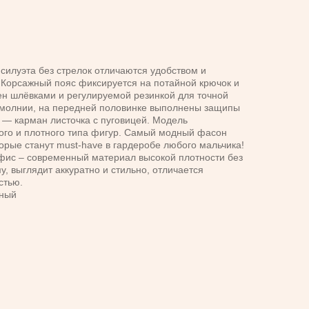
силуэта без стрелок отличаются удобством и
Корсажный пояс фиксируется на потайной крючок и
ен шлёвками и регулируемой резинкой для точной
а молнии, на передней половинке выполнены защипы
 — карман листочка с пуговицей. Модель
ого и плотного типа фигур. Самый модный фасон
орые станут must-have в гардеробе любого мальчика!
фис – современный материал высокой плотности без
, выглядит аккуратно и стильно, отличается
стью.
рный