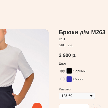
Брюки д/м М263
DST
SKU:
226
2 900
р.
Цвет
Черный
Синий
Размер