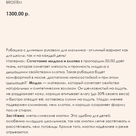
BROSTEM
1300,00
р.
В корзину
Рубашка с длинным рукавом для мальчика - отличный вариант как
для школы, так и на каждый день!
Материал:
Сочетание модала и хлопка
в пропорции 50/50 даёт
ткань, которая сочетает мягкость и прочность модала с
дышащими свойствами хлопка. Такая рубашка будет
комфортной в носке, достаточно износостойкой и при этом
«дышащей".
Модал
— материал, который сочетает свойства
натуральных и синтетических волокон. Он шелковистый на ощупь,
не раздражает кожу, хорошо впитывает влагу (до 30% своего веса)
и быстро отводит её, оставаясь сухим на ощупь. Модал менее
подвержен сминанию, чем хлопок, и хорошо сохраняет форму
после стирок.
Застёжка
: металлические кнопки. Это удобно для детей,
особенно младших школьников, так как кнопки легче застёгивать и
расстёгивать, чем пуговицы. Кроме того, кнопки надёжнее и реже
отрываются.