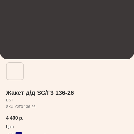
Жакет д/д SC/Г3 136-26
DST
SKU:
C/Г3 136-26
4 400
р.
Цвет