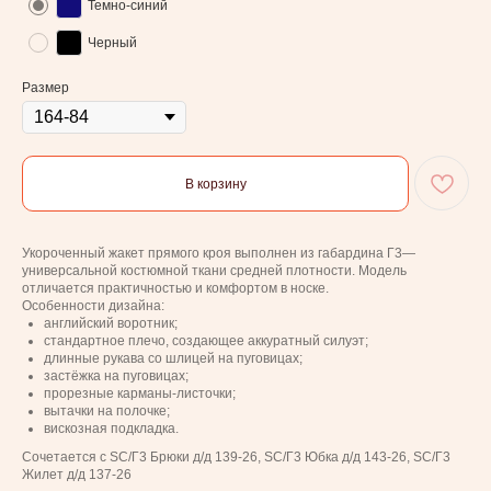
Темно-синий
Черный
Размер
В корзину
Укороченный жакет прямого кроя выполнен из габардина Г3—
универсальной костюмной ткани средней плотности. Модель
отличается практичностью и комфортом в носке.
Особенности дизайна:
английский воротник;
стандартное плечо, создающее аккуратный силуэт;
длинные рукава со шлицей на пуговицах;
застёжка на пуговицах;
прорезные карманы‑листочки;
вытачки на полочке;
вискозная подкладка.
Сочетается с SC/Г3 Брюки д/д 139-26, SC/Г3 Юбка д/д 143-26, SC/Г3
Жилет д/д 137-26